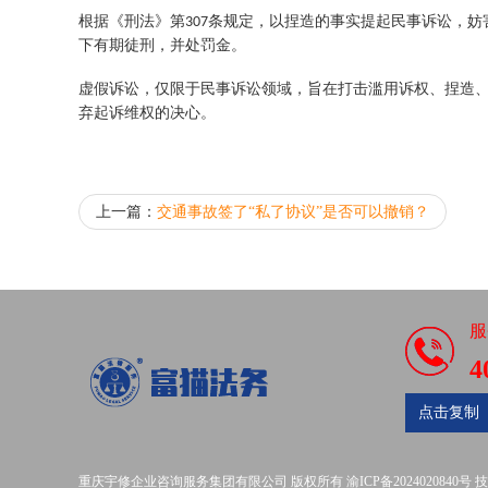
根据《刑法》第
条规定，以捏造的事实提起民事诉讼，妨
307
下有期徒刑，并处罚金。
虚假诉讼，仅限于民事诉讼领域，旨在打击滥用诉权、捏造
弃起诉维权的决心。
上一篇：
交通事故签了“私了协议”是否可以撤销？
服
4
点击复制
重庆宇修企业咨询服务集团有限公司
版权所有
渝ICP备2024020840号
技